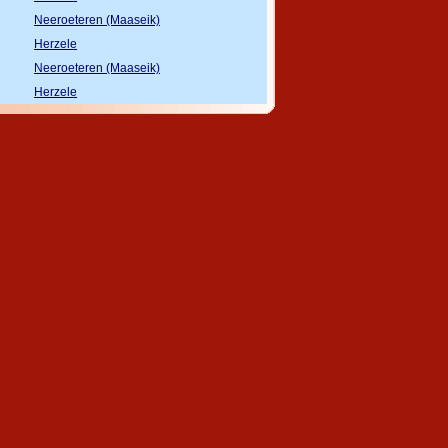
Neeroeteren (Maaseik)
Herzele
Neeroeteren (Maaseik)
Herzele