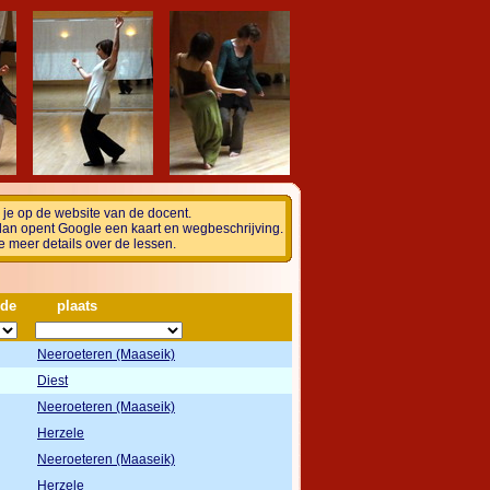
om je op de website van de docent.
dan opent Google een kaart en wegbeschrijving.
e meer details over de lessen.
ode
plaats
Neeroeteren (Maaseik)
Diest
Neeroeteren (Maaseik)
Herzele
Neeroeteren (Maaseik)
Herzele