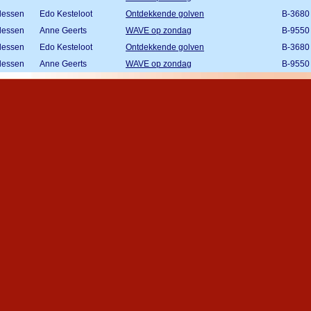
lessen
Edo Kesteloot
Ontdekkende golven
B-3680
lessen
Anne Geerts
WAVE op zondag
B-9550
lessen
Edo Kesteloot
Ontdekkende golven
B-3680
lessen
Anne Geerts
WAVE op zondag
B-9550