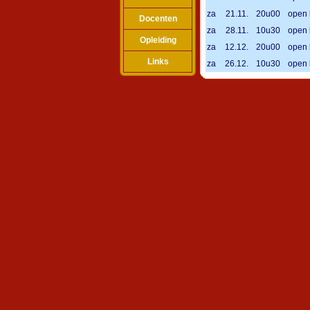
za
21.11.
20u00
open 
Docenten
za
28.11.
10u30
open 
Opleiding
za
12.12.
20u00
open 
Links
za
26.12.
10u30
open 