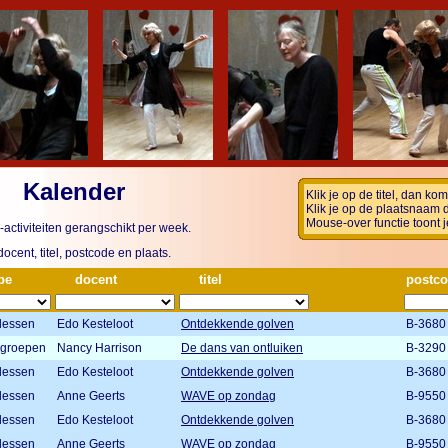
Kalender
Klik je op de titel, dan k
Klik je op de plaatsnaam 
Mouse-over functie toont j
activiteiten gerangschikt per week.
ocent, titel, postcode en plaats.
pe
docent
titel
postc
lessen
Edo Kesteloot
Ontdekkende golven
B-3680
 groepen
Nancy Harrison
De dans van ontluiken
B-3290
lessen
Edo Kesteloot
Ontdekkende golven
B-3680
lessen
Anne Geerts
WAVE op zondag
B-9550
lessen
Edo Kesteloot
Ontdekkende golven
B-3680
lessen
Anne Geerts
WAVE op zondag
B-9550