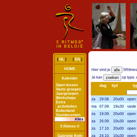
[
NL
] [
EN
]
HOME
Hier vind je
5Ritmes-
Je kan
op type, d
Kalender
Open lessen
dag
tijd
ty
Vaste groepen
Jaargroepen
Workshops
za
29.08.
20u00
open 
Extra
activiteiten
ma
07.09.
19u30
vaste
Buitenland
za
19.09.
20u00
open 
Gastdocenten
Alles
za
26.09.
10u30
open 
5 Ritmes ®
za
17.10.
20u00
open 
Gabrielle Roth
za
24.10.
10u30
open 