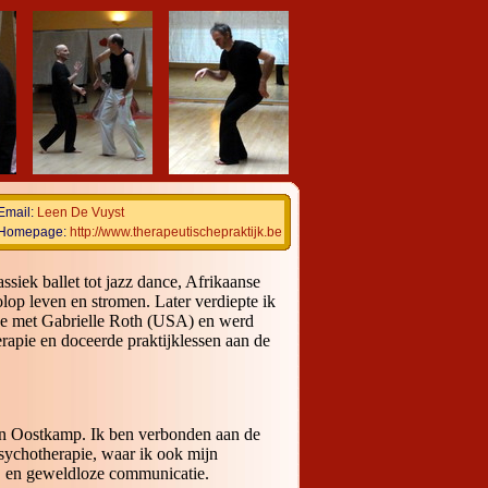
Email:
Leen De Vuyst
Homepage:
http://www.therapeutischepraktijk.be