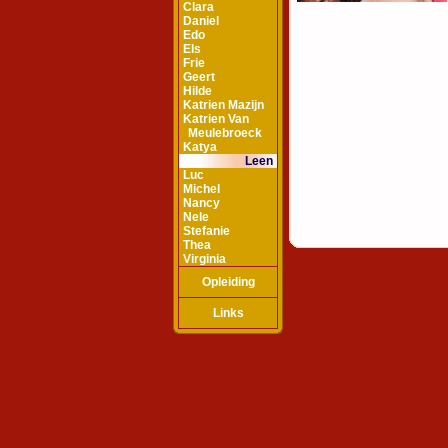
Clara
Daniel
Edo
Els
Frie
Geert
Hilde
Katrien Mazijn
Katrien Van
Meulebroeck
Katya
Leen
Luc
Michel
Nancy
Nele
Stefanie
Thea
Virginia
Opleiding
Links