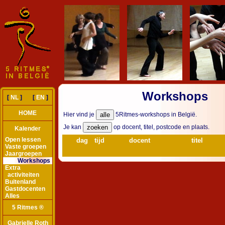
Workshops
[
NL
] [
EN
]
HOME
Hier vind je
5Ritmes-workshops in België.
Je kan
op docent, titel, postcode en plaats.
Kalender
Open lessen
dag
tijd
docent
titel
Vaste groepen
Jaargroepen
Workshops
Extra
activiteiten
Buitenland
Gastdocenten
Alles
5 Ritmes ®
Gabrielle Roth