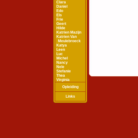
Clara
Daniel
Edo
Els
Frie
Geert
Hilde
Katrien Mazijn
Katrien Van
Meulebroeck
Katya
Leen
Luc
Michel
Nancy
Nele
Stefanie
Thea
Virginia
Opleiding
Links