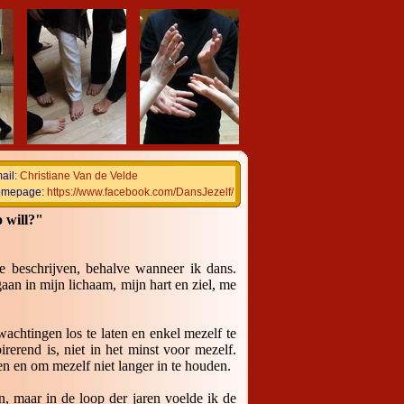
ail:
Christiane Van de Velde
mepage:
https://www.facebook.com/DansJezelf/