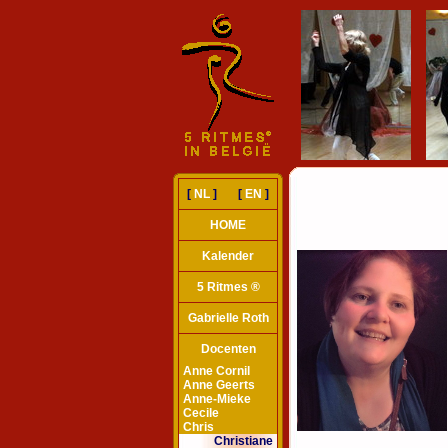
[
NL
] [
EN
]
HOME
Kalender
5 Ritmes ®
Gabrielle Roth
Docenten
Anne Cornil
Anne Geerts
Anne-Mieke
Cecile
Chris
Christiane