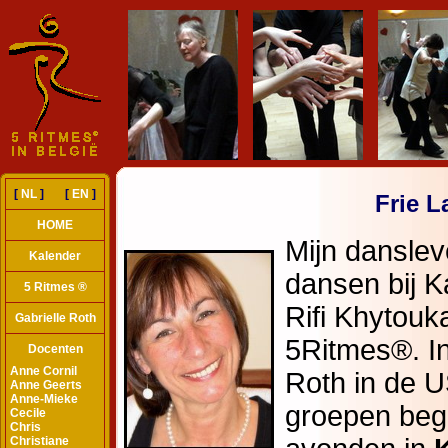
[
NL
] [
EN
]
Frie La
HOME
Kalender
5 Ritmes ®
Gabrielle Roth
Docenten
Anne Cornil
Anne Geerts
Anne-Mieke
Cecile
Chris
Christiane