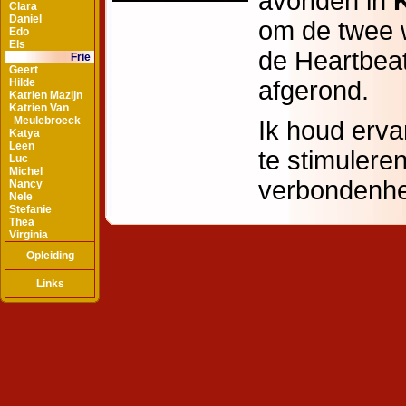
Clara
Daniel
Edo
Els
Frie
Geert
Hilde
Katrien Mazijn
Katrien Van
Meulebroeck
Katya
Leen
Luc
Michel
Nancy
Nele
Stefanie
Thea
Virginia
Opleiding
Links