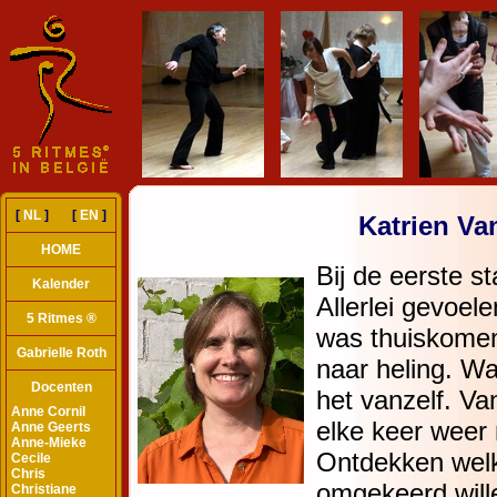
[
NL
] [
EN
]
Katrien Va
HOME
Kalender
5 Ritmes ®
Gabrielle Roth
Docenten
Anne Cornil
Anne Geerts
Anne-Mieke
Cecile
Chris
Christiane