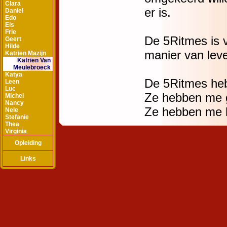
Clara
Daniel
Edo
Els
Frie
Geert
Hilde
Katrien Mazijn
Katrien Van
Meulebroeck
Katya
Leen
Luc
Michel
Nancy
Nele
Stefanie
Thea
Virginia
Opleiding
Links