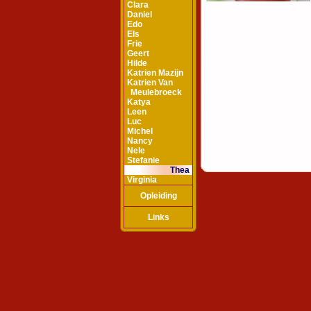
Clara
Daniel
Edo
Els
Frie
Geert
Hilde
Katrien Mazijn
Katrien Van
Meulebroeck
Katya
Leen
Luc
Michel
Nancy
Nele
Stefanie
Thea
Virginia
Opleiding
Links