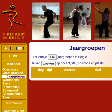
Jaargroepen
[
NL
] [
EN
]
HOME
Hier vind je
jaargroepen in België.
Je kan
op docent, titel, postcode en plaats.
Kalender
Open lessen
dag
tijd
docent
titel
Vaste groepen
Jaargroepen
Workshops
Extra
activiteiten
Buitenland
Gastdocenten
Alles
5 Ritmes ®
Gabrielle Roth