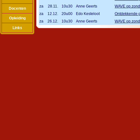
za
28.11.
10u30
Anne Geerts
WAVE op zon
Docenten
za
12.12.
20u00
Edo Kesteloot
Ontdekkende 
Opleiding
za
26.12.
10u30
Anne Geerts
WAVE op zon
Links