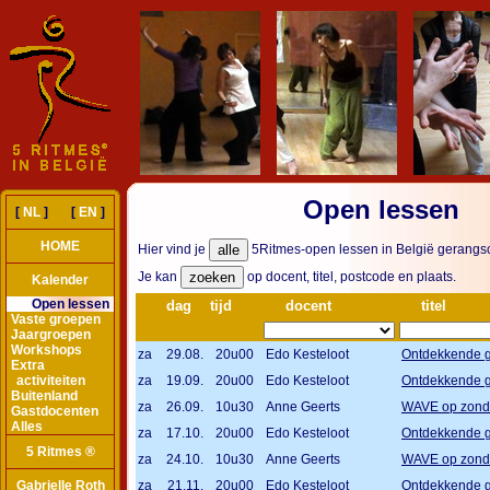
Open lessen
[
NL
] [
EN
]
HOME
Hier vind je
5Ritmes-open lessen in België gerangsc
Je kan
op docent, titel, postcode en plaats.
Kalender
Open lessen
dag
tijd
docent
titel
Vaste groepen
Jaargroepen
Workshops
za
29.08.
20u00
Edo Kesteloot
Ontdekkende 
Extra
activiteiten
za
19.09.
20u00
Edo Kesteloot
Ontdekkende 
Buitenland
za
26.09.
10u30
Anne Geerts
WAVE op zon
Gastdocenten
Alles
za
17.10.
20u00
Edo Kesteloot
Ontdekkende 
5 Ritmes ®
za
24.10.
10u30
Anne Geerts
WAVE op zon
Gabrielle Roth
za
21.11.
20u00
Edo Kesteloot
Ontdekkende 