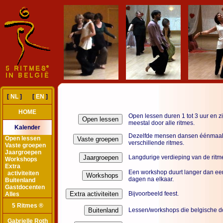
[
NL
] [
EN
]
HOME
Open lessen duren 1 tot 3 uur en z
meestal door alle ritmes.
Kalender
Dezelfde mensen dansen éénmaal 
Open lessen
verschillende ritmes.
Vaste groepen
Jaargroepen
Langdurige verdieping van de ritm
Workshops
Extra
Een workshop duurt langer dan een
activiteiten
dagen na elkaar.
Buitenland
Gastdocenten
Bijvoorbeeld feest.
Alles
5 Ritmes ®
Lessen/workshops die belgische do
Gabrielle Roth