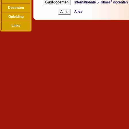
®
Internationale 5 Ritmes
docenten d
Docenten
Alles
Opleiding
Links