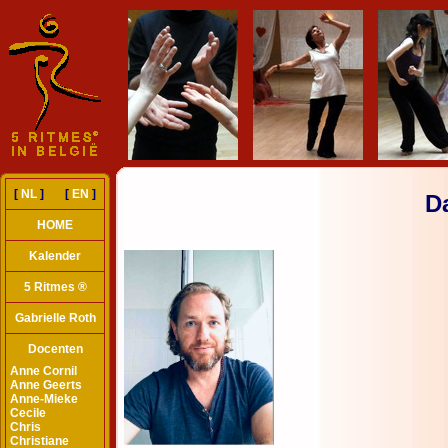
[
NL
] [
EN
]
Da
HOME
Kalender
5 Ritmes ®
Gabrielle Roth
Docenten
Anne Cornil
Anne Geerts
Anne-Mieke
Cecile
Chris
Christiane