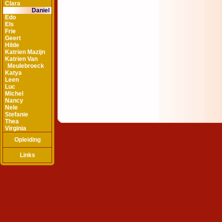
Clara
Daniel
Edo
Els
Frie
Geert
Hilde
Katrien Mazijn
Katrien Van
Meulebroeck
Katya
Leen
Luc
Michel
Nancy
Nele
Stefanie
Thea
Virginia
Opleiding
Links