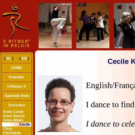
[
NL
] [
EN
]
Cecile K
HOME
Kalender
5 Ritmes ®
Gabrielle Roth
Docenten
Anne Cornil
Anne Geerts
Anne-Mieke
Cecile
Chris
Christiane