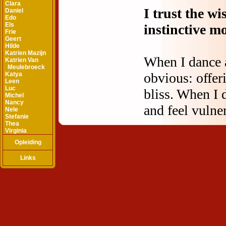
Clara
Daniel
Edo
Els
Frie
Geert
Hilde
Katrien Mazijn
Katrien Van
Meulebroeck
Katya
Leen
Luc
Michel
Nancy
Nele
Stefanie
Thea
Virginia
Opleiding
Links