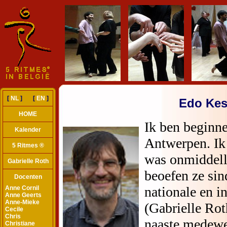
[
NL
] [
EN
]
Edo Kes
HOME
Kalender
5 Ritmes ®
Gabrielle Roth
Docenten
Anne Cornil
Anne Geerts
Anne-Mieke
Cecile
Chris
Christiane