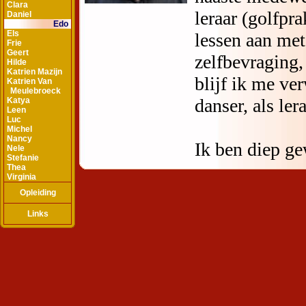
Clara
Daniel
Edo
Els
Frie
Geert
Hilde
Katrien Mazijn
Katrien Van
Meulebroeck
Katya
Leen
Luc
Michel
Nancy
Nele
Stefanie
Thea
Virginia
Opleiding
Links