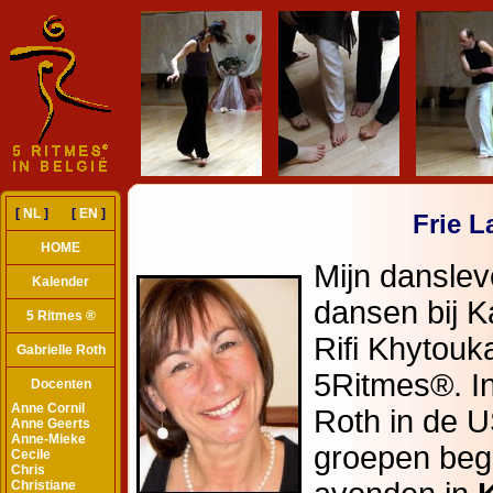
[
NL
] [
EN
]
Frie La
HOME
Kalender
5 Ritmes ®
Gabrielle Roth
Docenten
Anne Cornil
Anne Geerts
Anne-Mieke
Cecile
Chris
Christiane