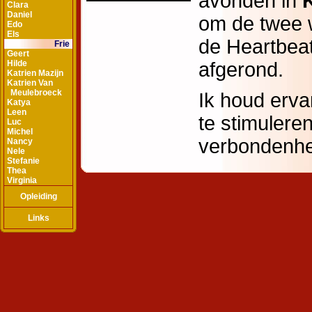
Clara
Daniel
Edo
Els
Frie
Geert
Hilde
Katrien Mazijn
Katrien Van
Meulebroeck
Katya
Leen
Luc
Michel
Nancy
Nele
Stefanie
Thea
Virginia
Opleiding
Links