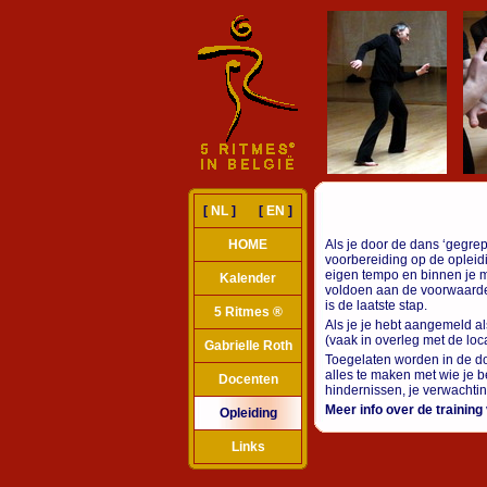
[
NL
] [
EN
]
HOME
Als je door de dans ‘gegre
voorbereiding op de opleid
eigen tempo en binnen je m
Kalender
voldoen aan de voorwaarden
is de laatste stap.
5 Ritmes ®
Als je je hebt aangemeld a
(vaak in overleg met de loc
Gabrielle Roth
Toegelaten worden in de doc
alles te maken met wie je b
Docenten
hindernissen, je verwachti
Meer info over de training
Opleiding
Links