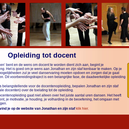
Opleiding tot docent
pen’ bent en de wens om docent te worden dient zich aan, begint je
ing. Het is goed om je wens aan Jonathan en zijn staf kenbaar te maken. Op je
ogelijkheden zul je veel danservaring moeten opdoen en zorgen dat je gaat
. Dit voorbereidingstraject is een belangrijke fase, de daadwerkelijke opleiding
ls belangstellende voor de docentenopleiding, bepalen Jonathan en zijn staf
ale docenten) over de toelating tot de opleiding.
entenopleiding gaat niet alleen over het juiste aantal uren dansen. Het heeft
ent, je motivatie, je houding, je volharding in de beoefening, het omgaan met
ngen.
 vind je op de website van Jonathan en zijn staf
klik hier
.