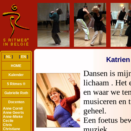
[
NL
] [
EN
]
Katrien
HOME
Kalender
5 Ritmes ®
Gabrielle Roth
Docenten
Anne Cornil
Anne Geerts
Anne-Mieke
Cecile
Chris
Christiane