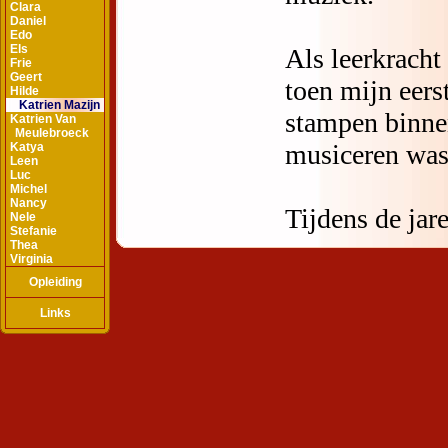
Clara
Daniel
Edo
Els
Frie
Geert
Hilde
Katrien Mazijn
Katrien Van
Meulebroeck
Katya
Leen
Luc
Michel
Nancy
Nele
Stefanie
Thea
Virginia
Opleiding
Links