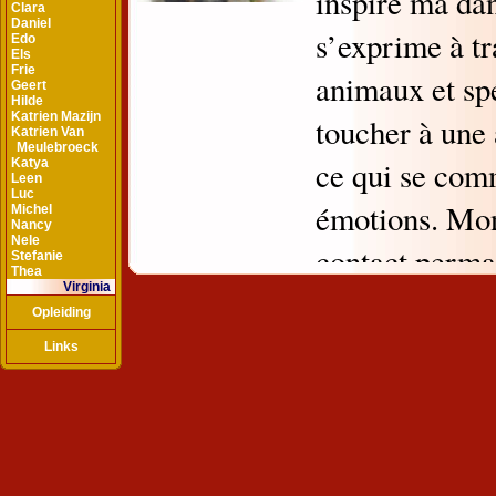
Clara
Daniel
Edo
Els
Frie
Geert
Hilde
Katrien Mazijn
Katrien Van
Meulebroeck
Katya
Leen
Luc
Michel
Nancy
Nele
Stefanie
Thea
Virginia
Opleiding
Links