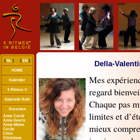
[
NL
] [
EN
]
Della-Valenti
HOME
Kalender
5 Ritmes ®
Gabrielle Roth
Docenten
Anne Cornil
Anne Geerts
Anne-Mieke
Cecile
Chris
Christiane