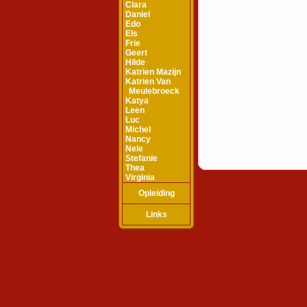
Clara
Daniel
Edo
Els
Frie
Geert
Hilde
Katrien Mazijn
Katrien Van
Meulebroeck
Katya
Leen
Luc
Michel
Nancy
Nele
Stefanie
Thea
Virginia
Opleiding
Links