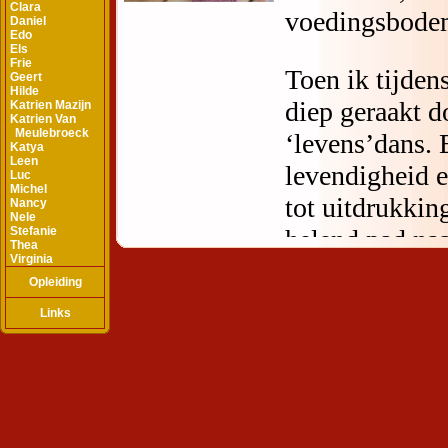
Clara
Daniel
Edo
Els
Frie
Geert
Hilde
Katrien Mazijn
Katrien Van
Meulebroeck
Katya
Leen
Luc
Michel
Nancy
Nele
Stefanie
Thea
Virginia
Opleiding
Links