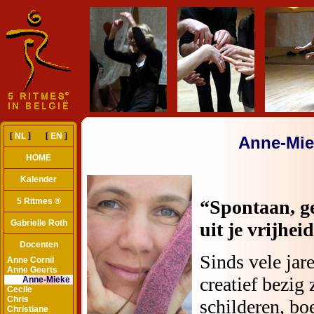
[
NL
] [
EN
]
Anne-Mie
HOME
Kalender
5 Ritmes ®
Gabrielle Roth
Docenten
Anne Cornil
Anne Geerts
Anne-Mieke
Cecile
Chris
Christiane