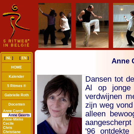
[
NL
] [
EN
]
Anne 
HOME
Kalender
5 Ritmes ®
Gabrielle Roth
Docenten
Anne Cornil
Anne Geerts
Anne-Mieke
Cecile
Chris
Christiane