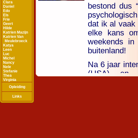
Clara
Daniel
Edo
Els
Frie
Geert
Hilde
Katrien Mazijn
Katrien Van
Meulebroeck
Katya
Leen
Luc
Michel
Nancy
Nele
Stefanie
Thea
Virginia
Opleiding
Links