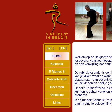
[
NL
] [
EN
]
HOME
Welkom op de Belgische si
lesgevers. Naast een overzi
Kalender
en een verwijzing naar hun 
5 Ritmes ®
De rubriek kalender is een
kan je kijken waar en wann
Gabrielle Roth
plaats, naam van docent, da
keuze vinden en hoef je ge
Docenten
®
Onder “5Ritmes
” vind je 
kunnen je echter vertellen
Opleiding
proberen.
In de rubriek Gabriëlle Rot
Links
pagina vind je ook een link