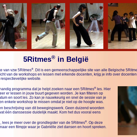
®
5Ritmes
in België
®
te van vzw 5Ritmes
. Dit is een gemeenschappelijke site van alle Belgische 5Ritm
cht van de workshops en lessen met erkende docenten, krijg je info over docenten 
respectievelijke website.
®
 handig programma dat je helpt zoeken naar een 5Ritmes
les. Hier
eer er lessen in jouw buurt gegeven worden. Je kan filteren op
tum en soort les. Zo kan je nauwkeurig en snel de sessie van je
en enkele workshop te missen omdat je niet op de hoogte was.
een beschrijving van dit bewegingswerk. Geen duizend woorden
 wat één danssessie duidelijk maakt. Kom het dus vooral eens
®
h, lees je meer over de grondlegster van de 5Ritmes
. Op deze
 naar een filmpje waar je Gabriëlle ziet dansen en hoort spreken.