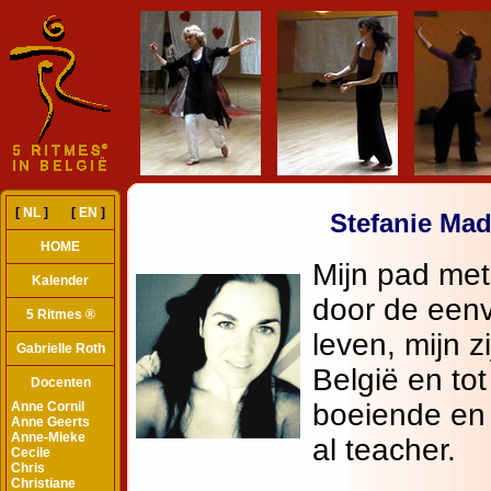
[
NL
] [
EN
]
Stefanie Ma
HOME
Kalender
5 Ritmes ®
Gabrielle Roth
Docenten
Anne Cornil
Anne Geerts
Anne-Mieke
Cecile
Chris
Christiane