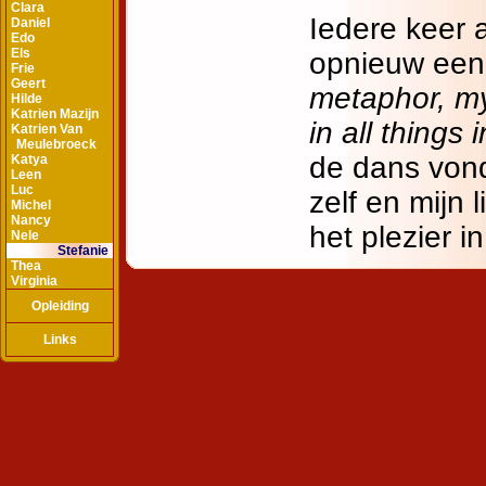
Clara
Daniel
Edo
Els
Frie
Geert
Hilde
Katrien Mazijn
Katrien Van
Meulebroeck
Katya
Leen
Luc
Michel
Nancy
Nele
Stefanie
Thea
Virginia
Opleiding
Links