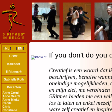
[
NL
] [
EN
]
HOME
Kalender
5 Ritmes ®
Gabrielle Roth
Docenten
Anne Cornil
Anne Geerts
Anne-Mieke
Cecile
Chris
Christiane