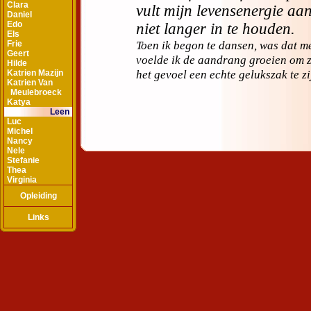
Clara
Daniel
Edo
Els
Frie
Geert
Hilde
Katrien Mazijn
Katrien Van
Meulebroeck
Katya
Leen
Luc
Michel
Nancy
Nele
Stefanie
Thea
Virginia
Opleiding
Links