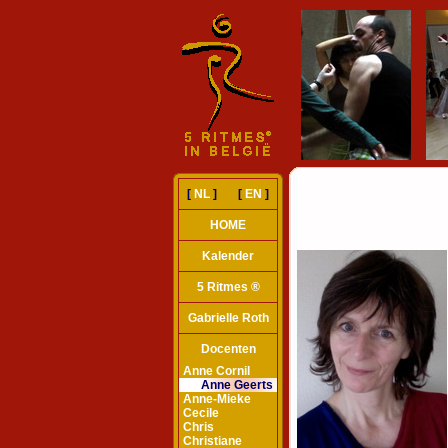
[
NL
] [
EN
]
HOME
Kalender
5 Ritmes ®
Gabrielle Roth
Docenten
Anne Cornil
Anne Geerts
Anne-Mieke
Cecile
Chris
Christiane