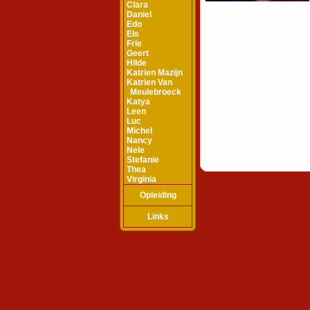
Clara
Daniel
Edo
Els
Frie
Geert
Hilde
Katrien Mazijn
Katrien Van
Meulebroeck
Katya
Leen
Luc
Michel
Nancy
Nele
Stefanie
Thea
Virginia
Opleiding
Links