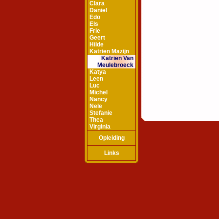
Clara
Daniel
Edo
Els
Frie
Geert
Hilde
Katrien Mazijn
Katrien Van
Meulebroeck
Katya
Leen
Luc
Michel
Nancy
Nele
Stefanie
Thea
Virginia
Opleiding
Links