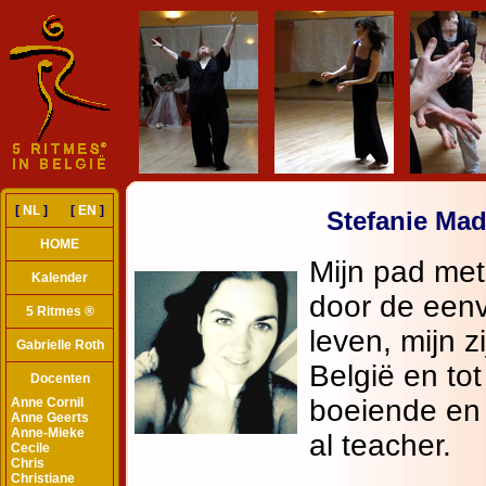
[
NL
] [
EN
]
Stefanie Ma
HOME
Kalender
5 Ritmes ®
Gabrielle Roth
Docenten
Anne Cornil
Anne Geerts
Anne-Mieke
Cecile
Chris
Christiane