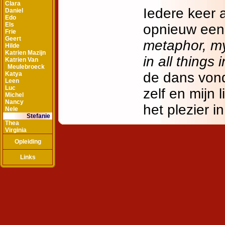
Clara
Daniel
Edo
Els
Frie
Geert
Hilde
Katrien Mazijn
Katrien Van
Meulebroeck
Katya
Leen
Luc
Michel
Nancy
Nele
Stefanie
Thea
Virginia
Opleiding
Links