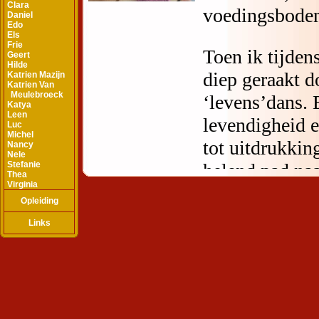
Clara
Daniel
Edo
Els
Frie
Geert
Hilde
Katrien Mazijn
Katrien Van
Meulebroeck
Katya
Leen
Luc
Michel
Nancy
Nele
Stefanie
Thea
Virginia
Opleiding
Links