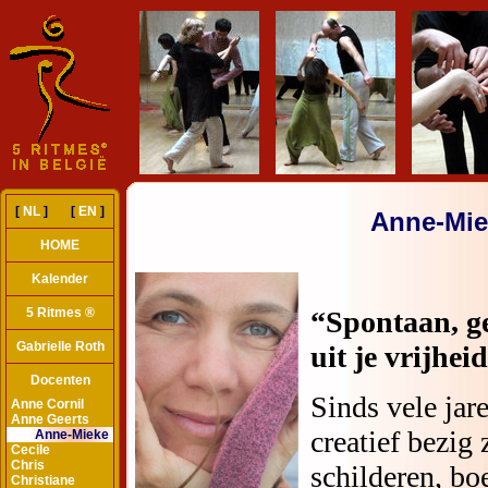
[
NL
] [
EN
]
Anne-Mie
HOME
Kalender
5 Ritmes ®
Gabrielle Roth
Docenten
Anne Cornil
Anne Geerts
Anne-Mieke
Cecile
Chris
Christiane