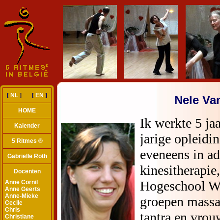
[
NL
] [
EN
]
Nele Va
HOME
Kalender
5 Ritmes ®
Gabrielle Roth
Docenten
Anne Cornil
Anne Geerts
Anne-Mieke
Cecile
Chris
Christiane