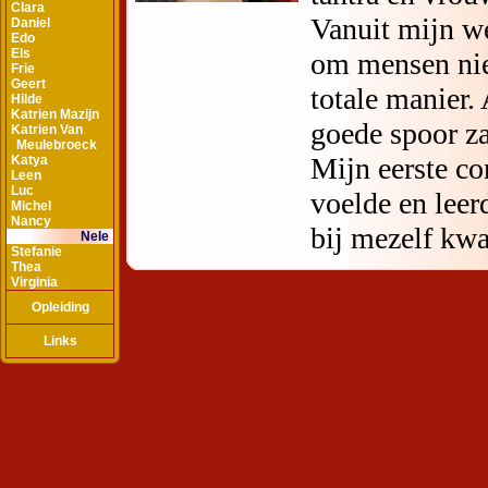
Clara
Daniel
Edo
Els
Frie
Geert
Hilde
Katrien Mazijn
Katrien Van
Meulebroeck
Katya
Leen
Luc
Michel
Nancy
Nele
Stefanie
Thea
Virginia
Opleiding
Links