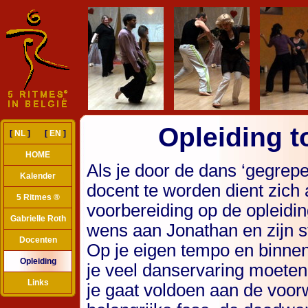
Opleiding t
[
NL
] [
EN
]
HOME
Als je door de dans ‘gegrep
Kalender
docent te worden dient zich 
5 Ritmes ®
voorbereiding op de opleidin
Gabrielle Roth
wens aan Jonathan en zijn s
Docenten
Op je eigen tempo en binnen
Opleiding
je veel danservaring moete
Links
je gaat voldoen aan de voorw