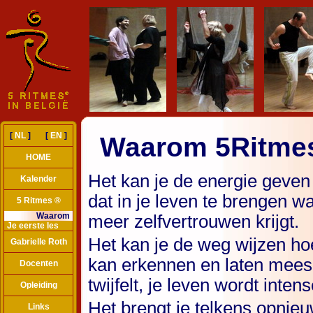
[
NL
] [
EN
]
Waarom 5Ritme
HOME
Het kan je de energie geven
Kalender
dat in je leven te brengen wa
5 Ritmes ®
Waarom
meer zelfvertrouwen krijgt.
Je eerste les
Het kan je de weg wijzen hoe
Gabrielle Roth
kan erkennen en laten meespe
Docenten
twijfelt, je leven wordt inten
Opleiding
Het brengt je telkens opnieu
Links