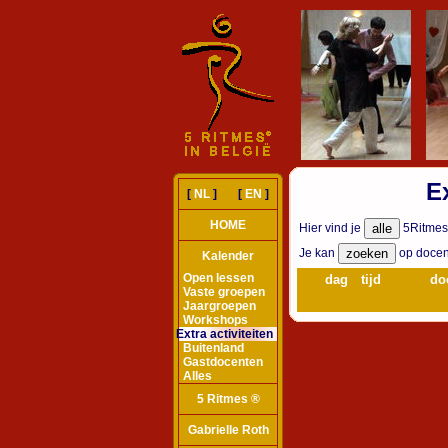
Ex
[
NL
] [
EN
]
HOME
Hier vind je
5Ritmes-E
Je kan
op docent
Kalender
Open lessen
dag
tijd
do
Vaste groepen
Jaargroepen
Workshops
Extra activiteiten
Buitenland
Gastdocenten
Alles
5 Ritmes ®
Gabrielle Roth