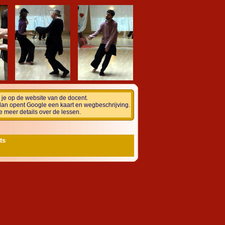
om je op de website van de docent.
dan opent Google een kaart en wegbeschrijving.
e meer details over de lessen.
ts