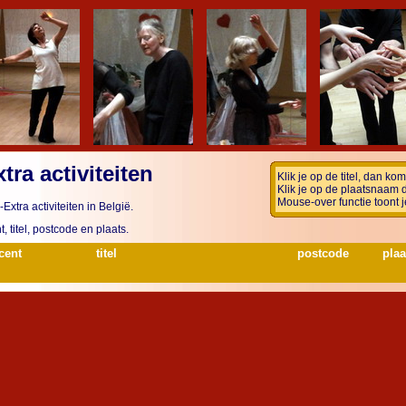
tra activiteiten
Klik je op de titel, dan k
Klik je op de plaatsnaam 
Mouse-over functie toont j
xtra activiteiten in België.
, titel, postcode en plaats.
cent
titel
postcode
plaa