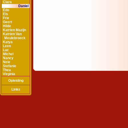
Clara
Daniel
Edo
Els
Frie
Geert
Hilde
Katrien Mazijn
Katrien Van
Meulebroeck
Katya
Leen
Luc
Michel
Nancy
Nele
Stefanie
Thea
Virginia
Opleiding
Links