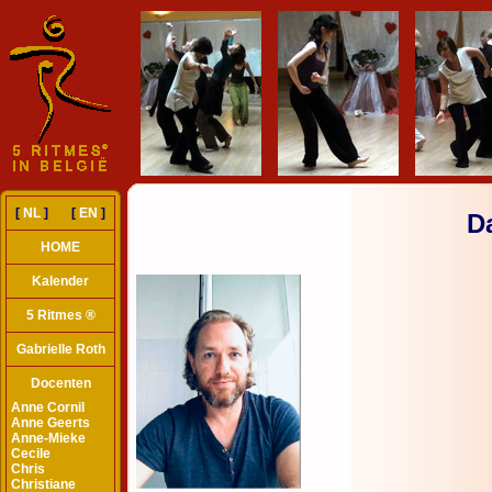
[
NL
] [
EN
]
Da
HOME
Kalender
5 Ritmes ®
Gabrielle Roth
Docenten
Anne Cornil
Anne Geerts
Anne-Mieke
Cecile
Chris
Christiane