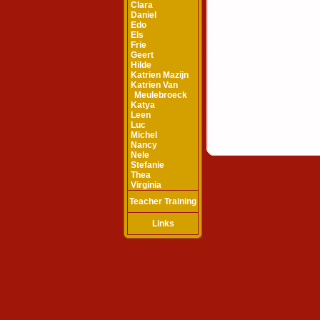
Clara
Daniel
Edo
Els
Frie
Geert
Hilde
Katrien Mazijn
Katrien Van
Meulebroeck
Katya
Leen
Luc
Michel
Nancy
Nele
Stefanie
Thea
Virginia
Teacher Training
Links