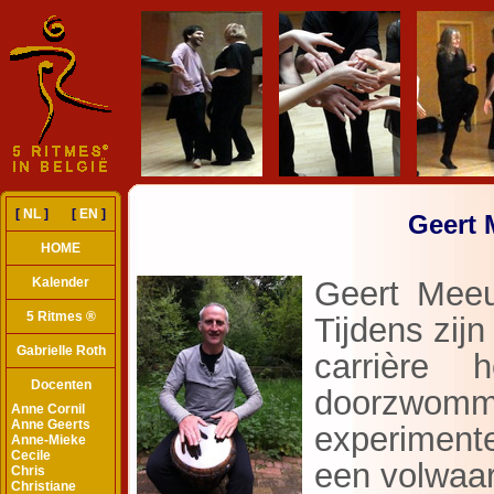
[
NL
] [
EN
]
Geert 
HOME
Kalender
5 Ritmes ®
Gabrielle Roth
Docenten
Anne Cornil
Anne Geerts
Anne-Mieke
Cecile
Chris
Christiane