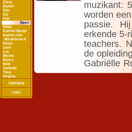
Clara
Daniel
Edo
Els
Frie
Geert
Hilde
Katrien Mazijn
Katrien Van
Meulebroeck
Katya
Leen
Luc
Michel
Nancy
Nele
Stefanie
Thea
Virginia
Opleiding
Links