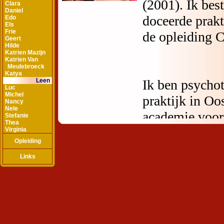
Clara
Daniel
Edo
Els
Frie
Geert
Hilde
Katrien Mazijn
Katrien Van
Meulebroeck
Katya
Leen
Luc
Michel
Nancy
Nele
Stefanie
Thea
Virginia
Opleiding
Links