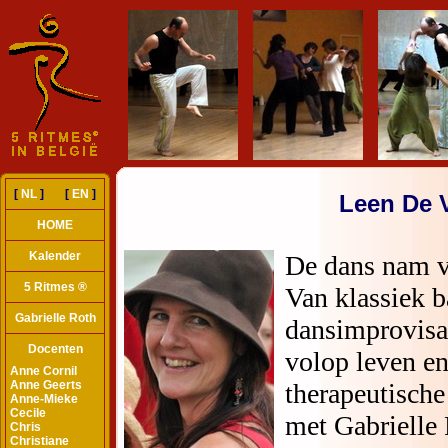
[
NL
] [
EN
]
Leen De 
HOME
Kalender
5 Ritmes ®
Gabrielle Roth
Docenten
Anne Cornil
Anne Geerts
Anne-Mieke
Cecile
Chris
Christiane