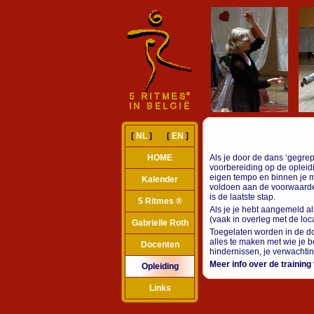
[
NL
] [
EN
]
HOME
Als je door de dans ‘gegre
voorbereiding op de opleid
eigen tempo en binnen je m
Kalender
voldoen aan de voorwaarden
is de laatste stap.
5 Ritmes ®
Als je je hebt aangemeld a
(vaak in overleg met de loc
Gabrielle Roth
Toegelaten worden in de doc
alles te maken met wie je b
Docenten
hindernissen, je verwachti
Meer info over de training
Opleiding
Links