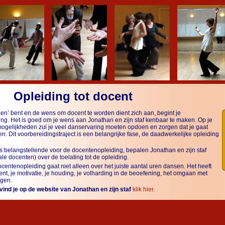
Opleiding tot docent
pen’ bent en de wens om docent te worden dient zich aan, begint je
ing. Het is goed om je wens aan Jonathan en zijn staf kenbaar te maken. Op je
ogelijkheden zul je veel danservaring moeten opdoen en zorgen dat je gaat
. Dit voorbereidingstraject is een belangrijke fase, de daadwerkelijke opleiding
ls belangstellende voor de docentenopleiding, bepalen Jonathan en zijn staf
ale docenten) over de toelating tot de opleiding.
entenopleiding gaat niet alleen over het juiste aantal uren dansen. Het heeft
ent, je motivatie, je houding, je volharding in de beoefening, het omgaan met
ngen.
 vind je op de website van Jonathan en zijn staf
klik hier
.