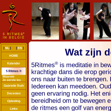
[
NL
] [
EN
]
Wat zijn 
HOME
®
5Ritmes
is meditatie in be
Kalender
krachtige dans die erop geri
5 Ritmes ®
Waarom
ons naar buiten te brengen. E
Je eerste les
Iedereen kan meedoen. Oud en 
Gabrielle Roth
geen ervaring nodig. Het eni
Docenten
bereidheid om te bewegen 
Opleiding
de ritmes een golf van energ
Links