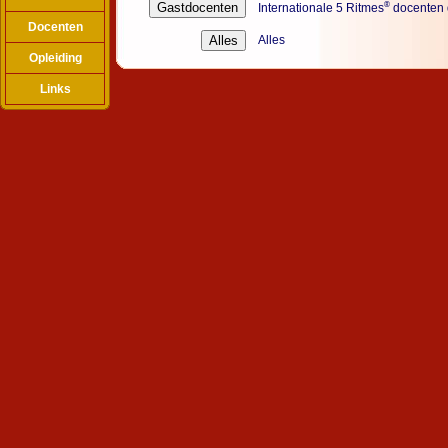
®
Internationale 5 Ritmes
docenten d
Docenten
Alles
Opleiding
Links