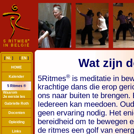
[
NL
] [
EN
]
Wat zijn 
HOME
®
5Ritmes
is meditatie in be
Kalender
krachtige dans die erop geri
5 Ritmes ®
Waarom
ons naar buiten te brengen. E
Je eerste les
Iedereen kan meedoen. Oud en 
Gabrielle Roth
geen ervaring nodig. Het eni
Docenten
bereidheid om te bewegen 
Opleiding
de ritmes een golf van energ
Links