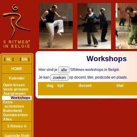
Workshops
[
NL
] [
EN
]
HOME
Hier vind je
5Ritmes-workshops in België.
Je kan
op docent, titel, postcode en plaats.
Kalender
Open lessen
dag
tijd
docent
titel
Vaste groepen
Jaargroepen
Workshops
Extra
activiteiten
Buitenland
Gastdocenten
Alles
5 Ritmes ®
Gabrielle Roth