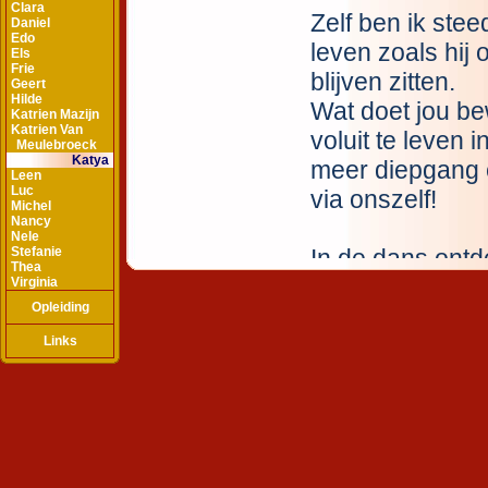
Clara
Daniel
Edo
Els
Frie
Geert
Hilde
Katrien Mazijn
Katrien Van
Meulebroeck
Katya
Leen
Luc
Michel
Nancy
Nele
Stefanie
Thea
Virginia
Opleiding
Links