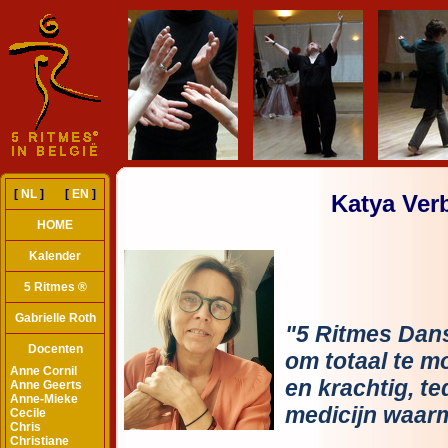
[
NL
] [
EN
]
Katya Ver
HOME
Kalender
5 Ritmes ®
Gabrielle Roth
Docenten
Anne Cornil
Anne Geerts
Anne-Mieke
Cecile
Chris
Christiane