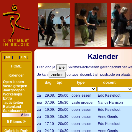
Kalender
[
NL
] [
EN
]
HOME
Hier vind je
5Ritmes-activiteiten gerangschikt per w
Je kan
op type, docent, titel, postcode en plaats.
Kalender
Open lessen
dag
tijd
type
docent
Vaste groepen
Jaargroepen
Workshops
za
29.08.
20u00
open lessen
Edo Kesteloot
Extra
activiteiten
ma
07.09.
19u30
vaste groepen
Nancy Harrison
Buitenland
za
19.09.
20u00
open lessen
Edo Kesteloot
Gastdocenten
Alles
za
26.09.
10u30
open lessen
Anne Geerts
5 Ritmes ®
za
17.10.
20u00
open lessen
Edo Kesteloot
Gabrielle Roth
za
24.10.
10u30
open lessen
Anne Geerts