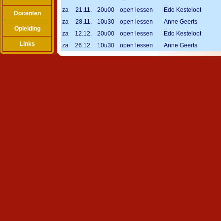
za
21.11.
20u00
open lessen
Edo Kesteloot
Docenten
za
28.11.
10u30
open lessen
Anne Geerts
Opleiding
za
12.12.
20u00
open lessen
Edo Kesteloot
Links
za
26.12.
10u30
open lessen
Anne Geerts