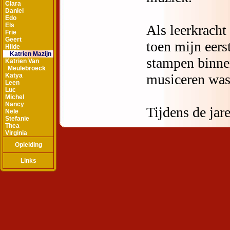
Clara
Daniel
Edo
Els
Frie
Geert
Hilde
Katrien Mazijn
Katrien Van
Meulebroeck
Katya
Leen
Luc
Michel
Nancy
Nele
Stefanie
Thea
Virginia
Opleiding
Links