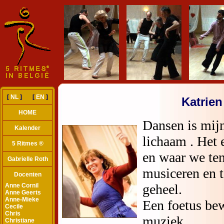
[
NL
] [
EN
]
Katrien
HOME
Kalender
5 Ritmes ®
Gabrielle Roth
Docenten
Anne Cornil
Anne Geerts
Anne-Mieke
Cecile
Chris
Christiane