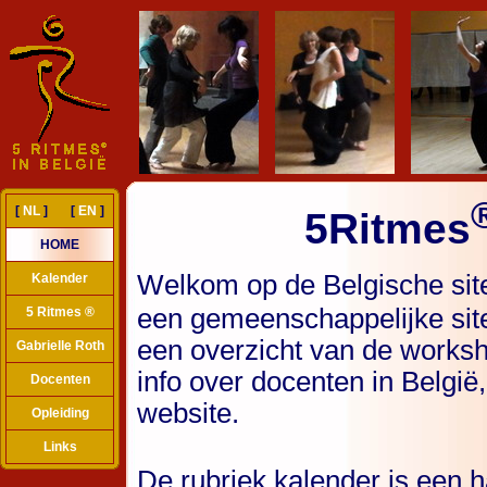
[
NL
] [
EN
]
5Ritmes
HOME
Welkom op de Belgische sit
Kalender
een gemeenschappelijke site
5 Ritmes ®
een overzicht van de worksh
Gabrielle Roth
info over docenten in België
Docenten
website.
Opleiding
Links
De rubriek kalender is een