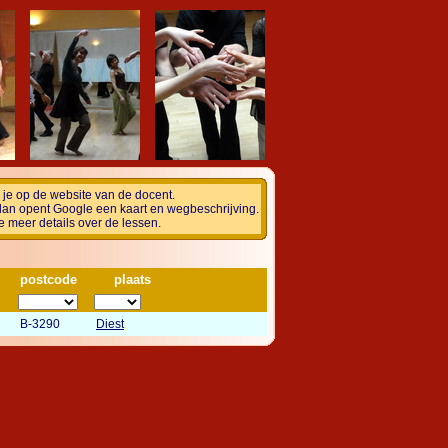
om je op de website van de docent.
dan opent Google een kaart en wegbeschrijving.
e meer details over de lessen.
postcode
plaats
B-3290
Diest