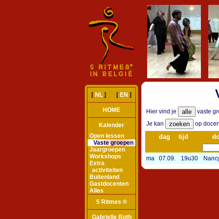
[
NL
] [
EN
]
HOME
Hier vind je
vaste gr
Je kan
op docent
Kalender
Open lessen
dag
tijd
do
Vaste groepen
Jaargroepen
Workshops
ma
07.09.
19u30
Nancy
Extra
activiteiten
Buitenland
Gastdocenten
Alles
5 Ritmes ®
Gabrielle Roth