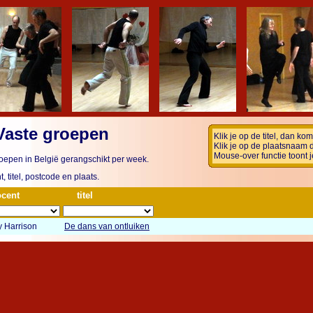
Vaste groepen
Klik je op de titel, dan k
Klik je op de plaatsnaam 
Mouse-over functie toont j
oepen in België gerangschikt per week.
, titel, postcode en plaats.
cent
titel
 Harrison
De dans van ontluiken