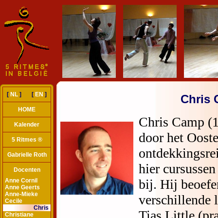
[
NL
] [
EN
]
Chris
HOME
Kalender
5 Ritmes ®
Gabrielle Roth
Docenten
Anne Cornil
Anne Geerts
Anne-Mieke
Cecile
Chris
Christiane