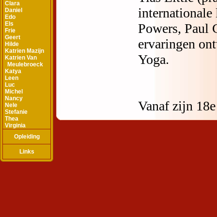
Clara
Daniel
Edo
Els
Frie
Geert
Hilde
Katrien Mazijn
Katrien Van
Meulebroeck
Katya
Leen
Luc
Michel
Nancy
Nele
Stefanie
Thea
Virginia
Opleiding
Links