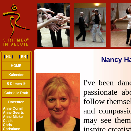
[
NL
] [
EN
]
Nancy Ha
HOME
Kalender
5 Ritmes ®
Gabrielle Roth
Docenten
Anne Cornil
Anne Geerts
Anne-Mieke
Cecile
Chris
Christiane