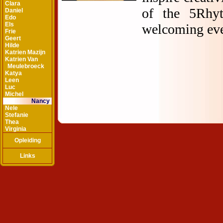
Clara
Daniel
Edo
Els
Frie
Geert
Hilde
Katrien Mazijn
Katrien Van
Meulebroeck
Katya
Leen
Luc
Michel
Nancy
Nele
Stefanie
Thea
Virginia
Opleiding
Links