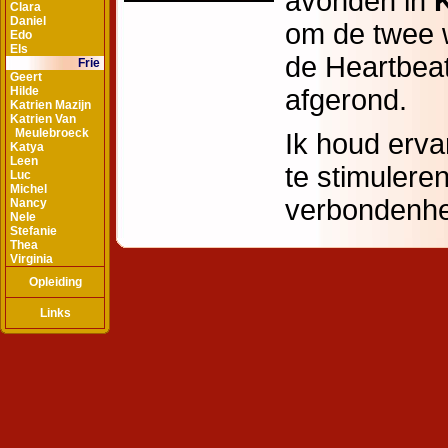
Clara
Daniel
Edo
Els
Frie
Geert
Hilde
Katrien Mazijn
Katrien Van
Meulebroeck
Katya
Leen
Luc
Michel
Nancy
Nele
Stefanie
Thea
Virginia
Opleiding
Links