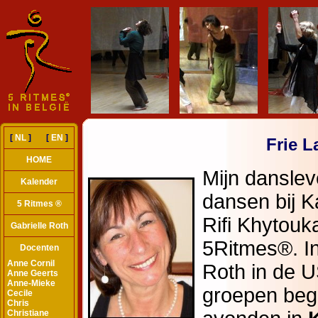
[
NL
] [
EN
]
Frie La
HOME
Kalender
5 Ritmes ®
Gabrielle Roth
Docenten
Anne Cornil
Anne Geerts
Anne-Mieke
Cecile
Chris
Christiane