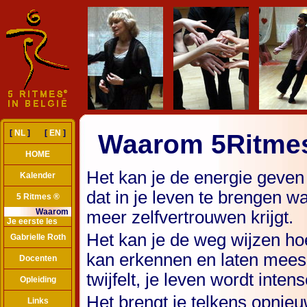
[
NL
] [
EN
]
Waarom 5Ritme
HOME
Het kan je de energie geven
Kalender
dat in je leven te brengen wa
5 Ritmes ®
Waarom
meer zelfvertrouwen krijgt.
Je eerste les
Het kan je de weg wijzen hoe
Gabrielle Roth
kan erkennen en laten meespe
Docenten
twijfelt, je leven wordt inten
Opleiding
Het brengt je telkens opnieu
Links